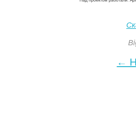
Над проектом работали:
Ар
Ск
Bi
← Н