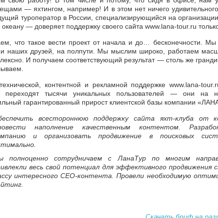
м свою работу! В том числе и потому, что сидя в офисе, нам у
щами — яхтингом, например! И в этом нет ничего удивительног
дущий туроператор в России, специализирующийся на организации
океану — доверяет поддержку своего сайта www.lana-tour.ru тольк
ем, что такое вести проект от начала и до… бесконечности. М
т и наших друзей, на полпути. Мы мыслим широко, работаем мас
лексно. И получаем соответствующий результат — столь же грандио
лываем.
ехнической, контентной и рекламной поддержке www.lana-tour.r
о переходят тысячи уникальных пользователей — они на н
ильный гарантированный прирост клиентской базы компании «ЛАНА
беспечить всестороннюю поддержку сайта яхт-клуба от к
ровести наполнение качественным контентом. Разраб
ампанию и организовать продвижение в поисковых сис
птимально.
ы полноценно сотрудничаем с ЛанаТур по многим направ
ривлекли весь свой потенциал для эффективного продвижения 
ассу интересного СЕО-контента. Провели необходимую оптим
ейтинг.
Скачать бриф на раз