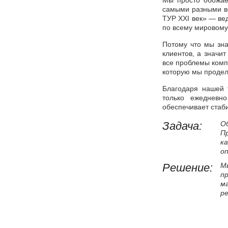
Мы просто обожае
самыми разными ве
ТУР XXI век» — ве
по всему мировому 
Потому что мы зна
клиентов, а значи
все проблемы комп
которую мы проде
Благодаря нашей т
только ежедневн
обеспечивает стаб
Задача:
О
П
к
о
Решение:
М
п
м
р