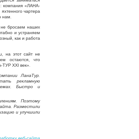
дается заниматься
о: компания «ЛАНА-
 яхтенного чартера
о нам.
ы не бросаем наших
штабно и устраняем
зный, как и работа
u, на этот сайт не
ем остаются, что
-ТУР XXI век».
омпании ЛанаТур.
отать рекламную
темах. Быстро и
лениям. Поэтому
сайта. Разместили
изацию и улучшили
работку веб-сайта