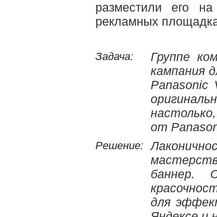
разместили его на
рекламных площадках
Задача:
Группе ко
кампания д
Panasonic 
оригина
настолько
от Panason
Решение:
Лаконич
мастерств
баннер. 
красочнос
для эффек
Яндексе и 